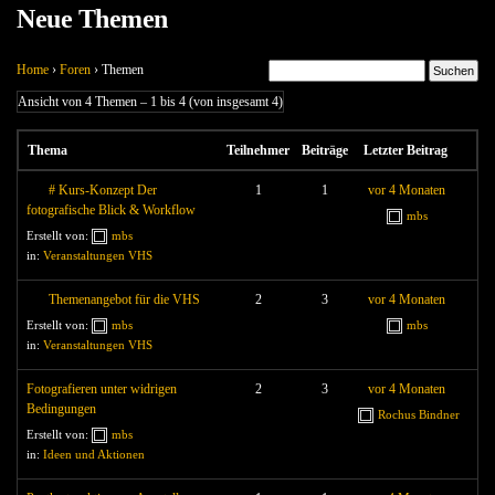
Neue Themen
Home
›
Foren
›
Themen
Ansicht von 4 Themen – 1 bis 4 (von insgesamt 4)
Thema
Teilnehmer
Beiträge
Letzter Beitrag
# Kurs-Konzept Der
1
1
vor 4 Monaten
fotografische Blick & Workflow
mbs
Erstellt von:
mbs
in:
Veranstaltungen VHS
Themenangebot für die VHS
2
3
vor 4 Monaten
Erstellt von:
mbs
mbs
in:
Veranstaltungen VHS
Fotografieren unter widrigen
2
3
vor 4 Monaten
Bedingungen
Rochus Bindner
Erstellt von:
mbs
in:
Ideen und Aktionen