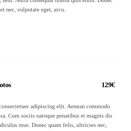
s, sem. Nulla consequat massa quis enim. Donec
uet nec, vulputate eget, arcu.
otos
129€
consectetuer adipiscing elit. Aenean commodo
ssa. Cum sociis natoque penatibus et magnis dis
idiculus mus. Donec quam felis, ultricies nec,