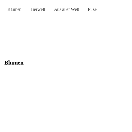
Blumen
Tierwelt
Aus aller Welt
Pilze
Blumen
Bild
Bild
Bild